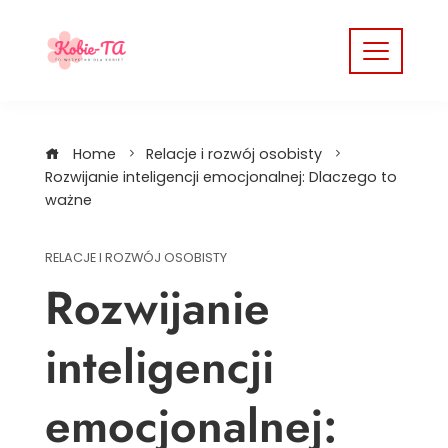
Skip
to
content
Home
Relacje i rozwój osobisty
Rozwijanie inteligencji emocjonalnej: Dlaczego to
ważne
RELACJE I ROZWÓJ OSOBISTY
Rozwijanie
inteligencji
emocjonalnej: