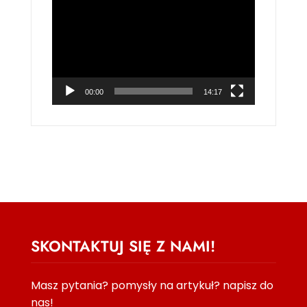
video
00:00
14:17
SKONTAKTUJ SIĘ Z NAMI!
Masz pytania? pomysły na artykuł? napisz do
nas!