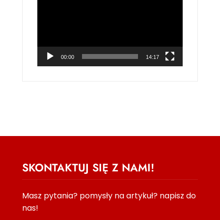
video
00:00
14:17
SKONTAKTUJ SIĘ Z NAMI!
Masz pytania? pomysły na artykuł? napisz do
nas!