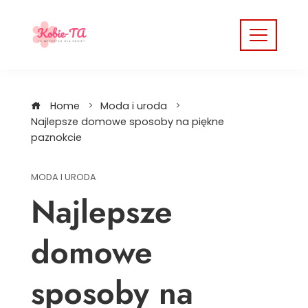
Skip
to
content
Home
Moda i uroda
Najlepsze domowe sposoby na piękne
paznokcie
MODA I URODA
Najlepsze
domowe
sposoby na