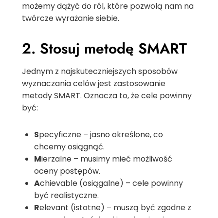
możemy dążyć do ról, które pozwolą nam na
twórcze wyrażanie siebie.
2. Stosuj metodę SMART
Jednym z najskuteczniejszych sposobów
wyznaczania celów jest zastosowanie
metody SMART. Oznacza to, że cele powinny
być:
S
pecyficzne – jasno określone, co
chcemy osiągnąć.
M
ierzalne – musimy mieć możliwość
oceny postępów.
A
chievable (osiągalne) – cele powinny
być realistyczne.
R
elevant (istotne) – muszą być zgodne z