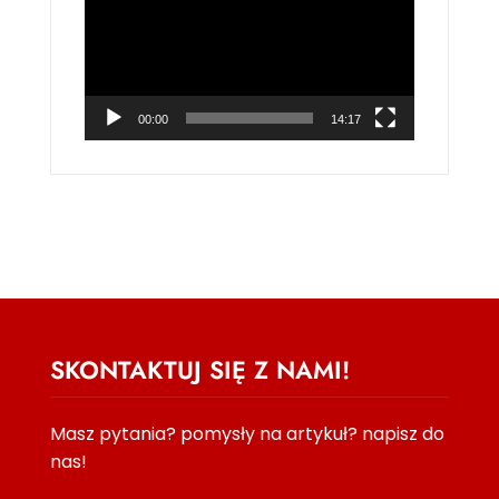
00:00
14:17
SKONTAKTUJ SIĘ Z NAMI!
Masz pytania? pomysły na artykuł? napisz do
nas!