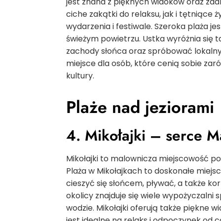
jest znana z pięknych widoków oraz zad
ciche zakątki do relaksu, jak i tętniące
wydarzenia i festiwale. Szeroka plaża j
świeżym powietrzu. Ustka wyróżnia się
zachody słońca oraz spróbować lokalny
miejsce dla osób, które cenią sobie zaró
kultury.
Plaże nad jeziorami
4. Mikołajki – serce 
Mikołajki to malownicza miejscowość po
Plaża w Mikołajkach to doskonałe miej
cieszyć się słońcem, pływać, a także k
okolicy znajduje się wiele wypożyczalni
wodzie. Mikołajki oferują także piękne w
jest idealne na relaks i odpoczynek od