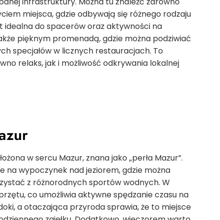
banej infrastruktury. Można tu znaleźć zarówno
 życiem miejsca, gdzie odbywają się różnego rodzaju
est idealna do spacerów oraz aktywności na
 także pięknym promenadą, gdzie można podziwiać
ch specjałów w licznych restauracjach. To
wno relaks, jak i możliwość odkrywania lokalnej
Mazur
łożona w sercu Mazur, znana jako „perła Mazur”.
sce na wypoczynek nad jeziorem, gdzie można
orzystać z różnorodnych sportów wodnych. W
 sprzętu, co umożliwia aktywne spędzanie czasu na
idoki, a otaczająca przyroda sprawia, że to miejsce
 codziennego zgiełku. Dodatkowo, wieczorem warto