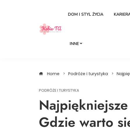
Skip
to
DOM I STYL ŻYCIA
KARIERA
content
INNE
Home
Podróże i turystyka
Najpię
PODRÓŻE I TURYSTYKA
Najpiękniejsze
Gdzie warto si