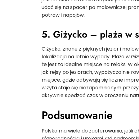
udać się na spacer po malowniczej pro
potraw i napojów.
5. Giżycko – plaża w s
Giżycko, znane z pięknych jezior i malo
lokalizacja na letnie wypady. Plaża w Gi
że jest to idealne miejsce na relaks. W o
jak rejsy po jeziorach, wypożyczalnie 
miejsce, gdzie odbywają się liczne impre
wizyta staje się niezapomnianym przeż
aktywnie spędzać czas w otoczeniu nat
Podsumowanie
Polska ma wiele do zaoferowania, jeśli 
różnorodnością i urokami. Od nadmorskic