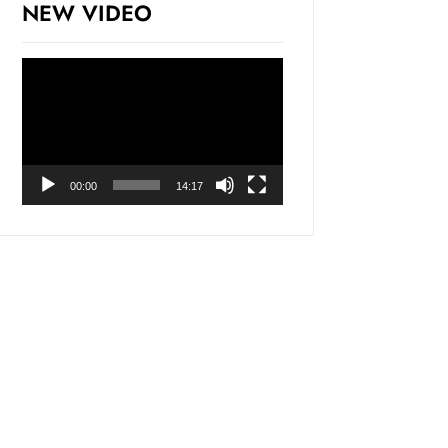
NEW VIDEO
Odtwarzacz
video
00:00
14:17