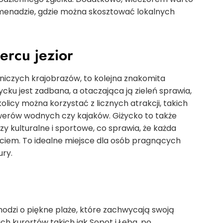
menadzie, gdzie można skosztować lokalnych
ercu jezior
wniczych krajobrazów, to kolejna znakomita
życku jest zadbana, a otaczająca ją zieleń sprawia,
kolicy można korzystać z licznych atrakcji, takich
rowerów wodnych czy kajaków. Giżycko to także
zy kulturalne i sportowe, co sprawia, że każda
yciem. To idealne miejsce dla osób pragnących
ury.
chodzi o piękne plaże, które zachwycają swoją
h kurortów takich jak Sopot i Łeba, po