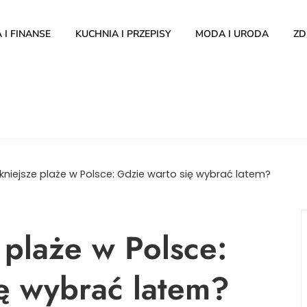
 I FINANSE
KUCHNIA I PRZEPISY
MODA I URODA
ZD
kniejsze plaże w Polsce: Gdzie warto się wybrać latem?
 plaże w Polsce:
ę wybrać latem?