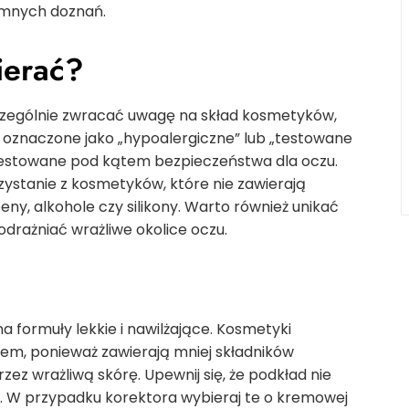
jemnych doznań.
ierać?
czególnie zwracać uwagę na skład kosmetyków,
 oznaczone jako „hypoalergiczne” lub „testowane
e testowane pod kątem bezpieczeństwa dla oczu.
stanie z kosmetyków, które nie zawierają
eny, alkohole czy silikony. Warto również unikać
rażniać wrażliwe okolice oczu.
a formuły lekkie i nawilżające. Kosmetyki
em, ponieważ zawierają mniej składników
zez wrażliwą skórę. Upewnij się, że podkład nie
ń. W przypadku korektora wybieraj te o kremowej