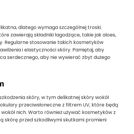
elikatna, dlatego wymaga szczególnej troski.
re zawierają składniki łagodzące, takie jak aloes,
wy. Regularne stosowanie takich kosmetyków
lżenia i elastyczności skóry. Pamiętaj, aby
lca serdecznego, aby nie wywierać zbyt dużego
m
odzenia skóry, w tym delikatnej skóry wokół
 okulary przeciwsłoneczne z filtrem UV, które będą
órę wokół nich. Warto również używać kosmetyków z
zą skórę przed szkodliwymi skutkami promieni