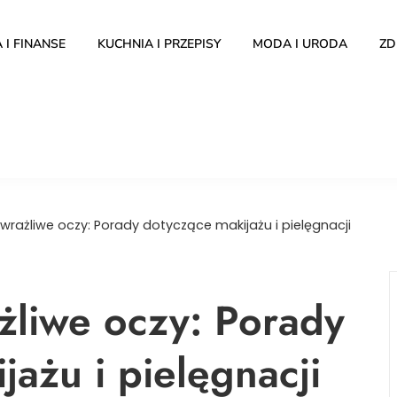
 I FINANSE
KUCHNIA I PRZEPISY
MODA I URODA
ZD
wrażliwe oczy: Porady dotyczące makijażu i pielęgnacji
żliwe oczy: Porady
jażu i pielęgnacji