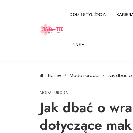
Skip
to
DOM I STYL ŻYCIA
KARIERA
content
INNE
Home
Moda i uroda
Jak dbać o 
MODA I URODA
Jak dbać o wra
dotyczące maki