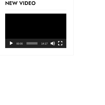
NEW VIDEO
Odtwarzacz
video
00:00
14:17