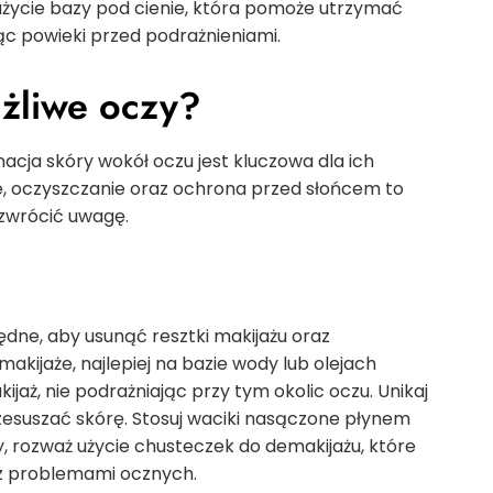
użycie bazy pod cienie, która pomoże utrzymać
ąc powieki przed podrażnieniami.
ażliwe oczy?
acja skóry wokół oczu jest kluczowa dla ich
ie, oczyszczanie oraz ochrona przed słońcem to
zwrócić uwagę.
ędne, aby usunąć resztki makijażu oraz
akijaże, najlepiej na bazie wody lub olejach
ijaż, nie podrażniając przy tym okolic oczu. Unikaj
esuszać skórę. Stosuj waciki nasączone płynem
zy, rozważ użycie chusteczek do demakijażu, które
 z problemami ocznych.