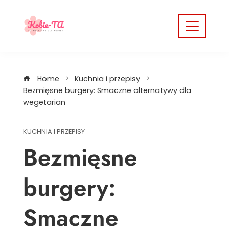
Skip
to
content
Home
Kuchnia i przepisy
Bezmięsne burgery: Smaczne alternatywy dla
wegetarian
KUCHNIA I PRZEPISY
Bezmięsne
burgery:
Smaczne