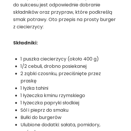
do sukcesu jest odpowiednie dobranie
składników oraz przypraw, które podkreślą
smak potrawy. Oto przepis na prosty burger
z ciecierzycy:
Składniki:
1 puszka ciecierzycy (około 400 g)
1/2 cebuli, drobno posiekanej
2 ząbki czosnku, przeciśnięte przez
praskę
1 łyżka tahini
1 łyżeczka kminu rzymskiego
1 łyżeczka papryki słodkiej
Sól i pieprz do smaku
Bułki do burgerów
Ulubione dodatki: sałata, pomidory,